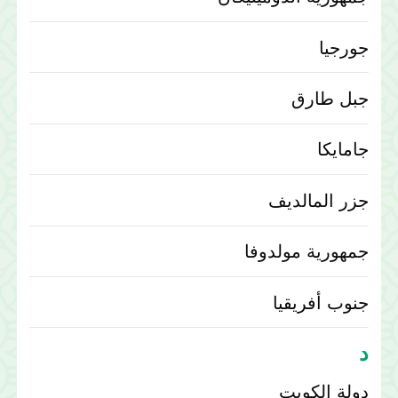
جورجيا
جبل طارق
جامايكا
جزر المالديف
جمهورية مولدوفا
جنوب أفريقيا
د
دولة الكويت