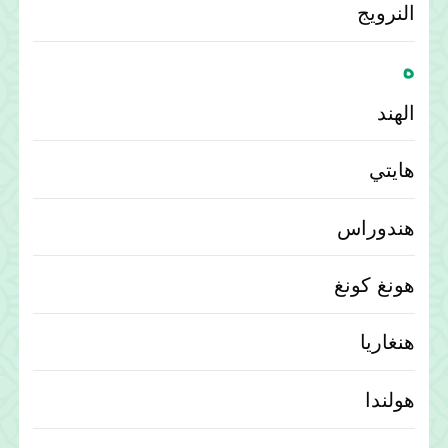
النرويج
ه
الهند
هايتي
هندوراس
هونغ كونغ
هنغاريا
هولندا