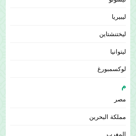
ليبيريا
ليختنشتاين
ليتوانيا
لوكسمبورغ
م
مصر
مملكة البحرين
المغرب