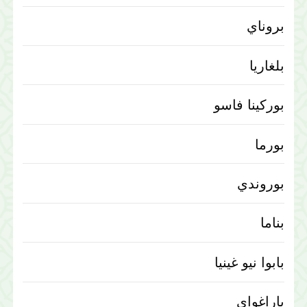
بروناي
بلغاريا
بوركينا فاسو
بورما
بوروندي
بناما
بابوا نيو غينيا
باراغواي