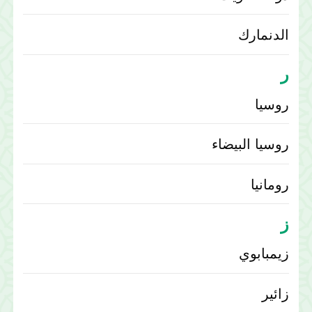
الدنمارك
ر
روسيا
روسيا البيضاء
رومانيا
ز
زيمبابوي
زائير