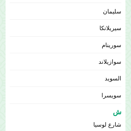
سليمان
سيريلانكا
سورينام
سوازيلاند
السويد
سويسرا
ش
شارع لوسيا