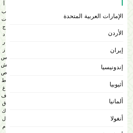
أ
أ
ب
الإمارات العربية المتحدة‎
ت
ج
الأردن
د
ر
إيران
ز
س
ش
إندونيسيا
ص
ط
أثيوبيا
غ
ف
ألمانيا
ق
ك
أنغولا
ل
م