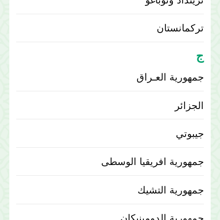
تركمانستان
ج
جمهورية العـراق‎
الجزائر
جيبوتي
جمهورية افريقيا الوسطى
جمهورية التشيك
جمهورية الدومينيكان