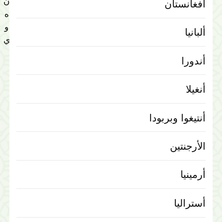
ن
أفغانستان
ه
و
ألبانيا
ي
أندورا
أنغيلا
أنتيغوا وبربودا
الأرجنتين
أرمينيا
أستراليا