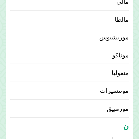
مالي
مالطا
موريشيوس
موناكو
منغوليا
مونتسيرات
موزمبيق
ن