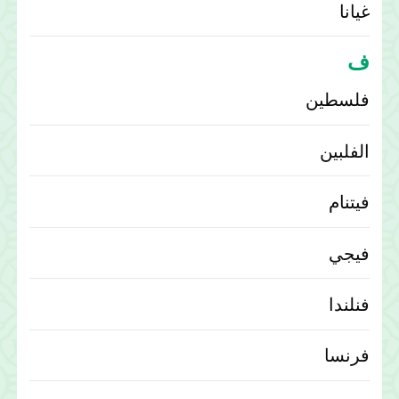
غيانا
ف
فلسطين
الفلبين
فيتنام
فيجي
فنلندا
فرنسا