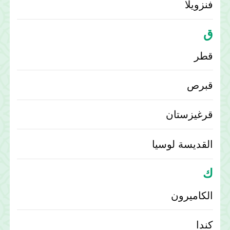
فنزويلا
ق
قطر‎
قبرص
قرغيزستان
القديسة لوسيا
ك
الكاميرون
كندا