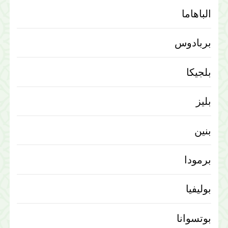
الباهاما
بربادوس
بلجيكا
بليز
بنين
برمودا
بوليفيا
بوتسوانا