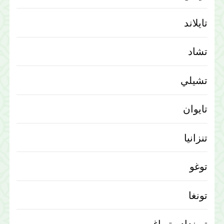
تايلاند
تشاد
تشيلي
تايوان
تنزانيا
توغو
تونغا
ترينداد وتوباغو