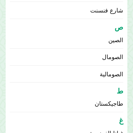
شارع فنسنت
ص
الصين
الصومال
الصومالية
ط
طاجيكستان
غ