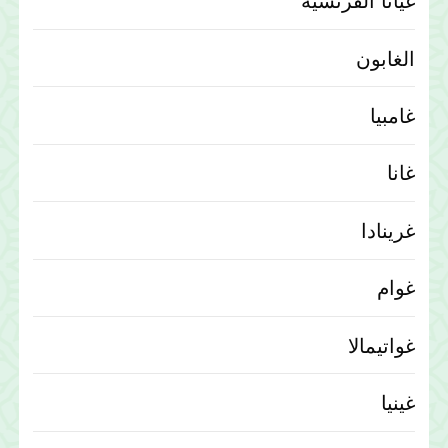
غيانا الفرنسية
الغابون
غامبيا
غانا
غرينادا
غوام
غواتيمالا
غينيا