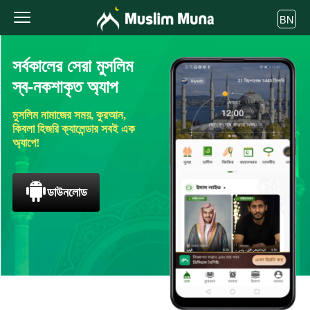
BN
সর্বকালের সেরা মুসলিম
স্ব-নকশাকৃত অ্যাপ
মুসলিম নামাজের সময়, কুরআন,
কিবলা হিজরি ক্যালেন্ডার সবই এক
অ্যাপে!
ডাউনলোড