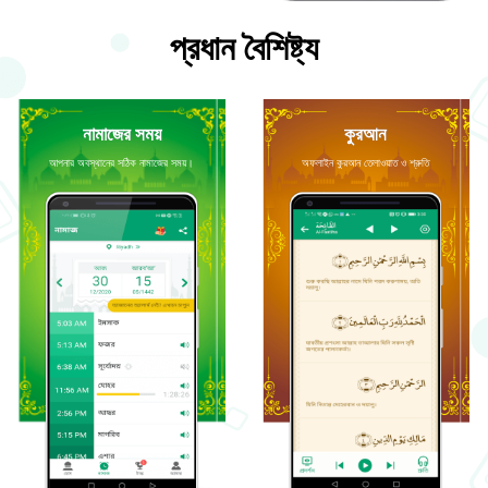
প্রধান বৈশিষ্ট্য
নামাজের সময়
কুরআন
আপনার অবস্থানের সঠিক নামাজের সময়।
অফলাইন কুরআন তেলাওয়াত ও শ্রুতি